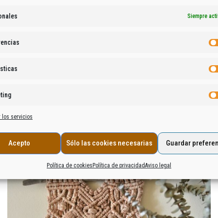
onales
Siempre act
ues de colores brillantes como verde, mostaza, rojo y chocolate.
rencias
ue original y cromático a cualquier espacio de interiores. Os sorpren
sticas
eceros un estilo único
.
ting
 los servicios
Acepto
Sólo las cookies necesarias
Guardar prefere
Política de cookies
Política de privacidad
Aviso legal