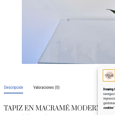
Descripción
Valoraciones (0)
Drawing 
navegació
imprescin
gestiona
TAPIZ EN MACRAMÉ MODERNO INS
cookies
"