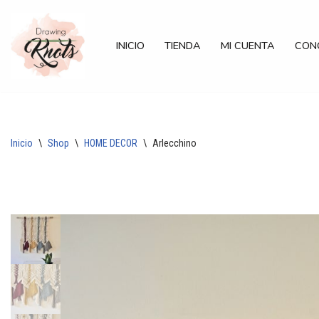
Saltar
INICIO
TIENDA
MI CUENTA
CON
al
contenido
Inicio
\
Shop
\
HOME DECOR
\
Arlecchino