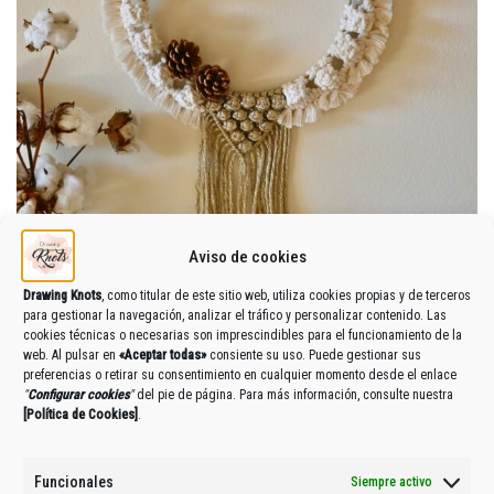
Aviso de cookies
Drawing Knots
, como titular de este sitio web, utiliza cookies propias y de terceros
para gestionar la navegación, analizar el tráfico y personalizar contenido. Las
cookies técnicas o necesarias son imprescindibles para el funcionamiento de la
web. Al pulsar en
«Aceptar todas»
consiente su uso. Puede gestionar sus
preferencias o retirar su consentimiento en cualquier momento desde el enlace
"
Configurar cookies
"
del pie de página. Para más información, consulte nuestra
[
Política de Cookies
]
.
CORONA DE NAVIDAD
35,50
€
IVA Incluido
Funcionales
Siempre activo