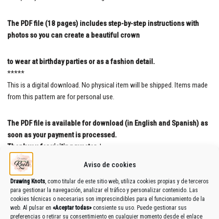
The PDF file (18 pages) includes step-by-step instructions with
photos so you can create a beautiful crown
to wear at birthday parties or as a fashion detail.
*****
This is a digital download. No physical item will be shipped. Items made
from this pattern are for personal use.
The PDF file is available for download (in English and Spanish) as
soon as your payment is processed.
Thank you for visiting my stor
e!
Aviso de cookies
PRODUCTOS RELACIONADOS
Drawing Knots
, como titular de este sitio web, utiliza cookies propias y de terceros
para gestionar la navegación, analizar el tráfico y personalizar contenido. Las
cookies técnicas o necesarias son imprescindibles para el funcionamiento de la
web. Al pulsar en
«Aceptar todas»
consiente su uso. Puede gestionar sus
preferencias o retirar su consentimiento en cualquier momento desde el enlace