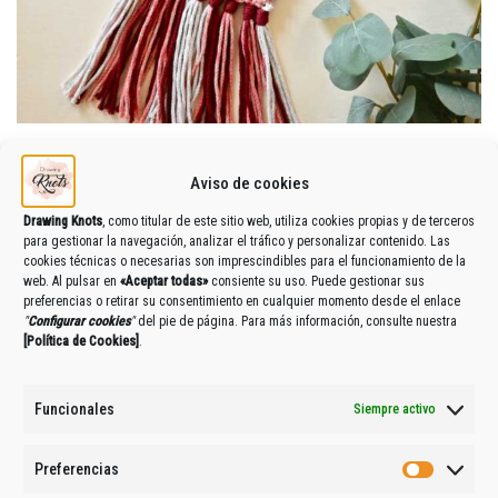
PATRÓN DESCARGABLE BOLSO FLORENCE
Aviso de cookies
2,99
€
IVA Incluido
Drawing Knots
, como titular de este sitio web, utiliza cookies propias y de terceros
para gestionar la navegación, analizar el tráfico y personalizar contenido. Las
Category:
Tutoriales descargables
cookies técnicas o necesarias son imprescindibles para el funcionamiento de la
web. Al pulsar en
«Aceptar todas»
consiente su uso. Puede gestionar sus
Añadir al carrito
preferencias o retirar su consentimiento en cualquier momento desde el enlace
"
Configurar cookies
"
del pie de página. Para más información, consulte nuestra
[
Política de Cookies
]
.
Funcionales
Siempre activo
Preferencias