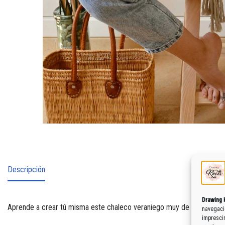
Descripción
Drawing 
Aprende a crear tú misma este chaleco veraniego muy de moda, perfecto
navegació
imprescin