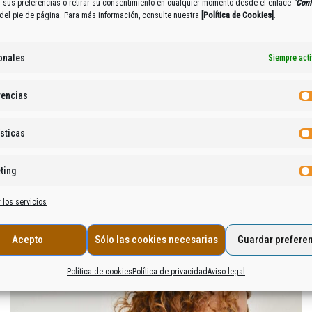
r sus preferencias o retirar su consentimiento en cualquier momento desde el enlace
"
Conf
del pie de página. Para más información, consulte nuestra
[
Política de Cookies
]
.
dos los pasajes en formato pdf para descargar.
onales
Siempre act
rencias
sticas
ting
 los servicios
Acepto
Sólo las cookies necesarias
Guardar prefere
Política de cookies
Política de privacidad
Aviso legal