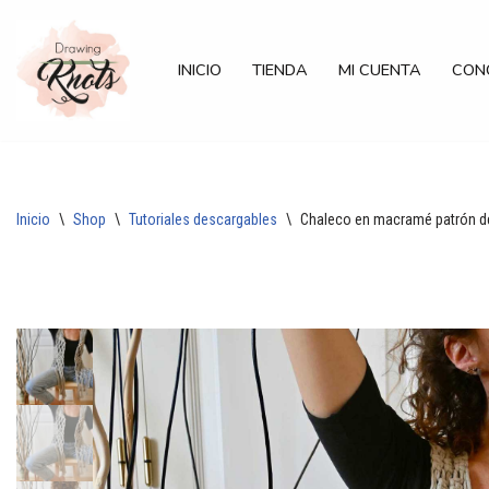
Saltar
INICIO
TIENDA
MI CUENTA
CON
al
contenido
Inicio
\
Shop
\
Tutoriales descargables
\
Chaleco en macramé patrón d