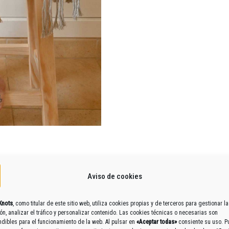
Aviso de cookies
Knots
, como titular de este sitio web, utiliza cookies propias y de terceros para gestionar la
 para salir, ir a festivales, la playa o como accesorio boho de tu día a
n, analizar el tráfico y personalizar contenido. Las cookies técnicas o necesarias son
dibles para el funcionamiento de la web. Al pulsar en
«Aceptar todas»
consiente su uso. 