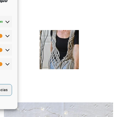
igurar
ivo
ncias